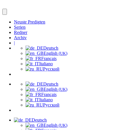
Neuste Predigten
Serien
Redner
Archiv
|
Deutsch
English (
)
UK
Français
Italiano
Русский
Deutsch
English (
)
UK
Français
Italiano
Русский
Deutsch
English (
)
UK