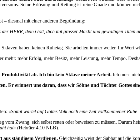
iversums. Seine Erlösung und Rettung ist reine Gnade und können nic
t – diesmal mit einer anderen Begründung:
s der HERR, dein Gott, dich mit grosser Macht und gewaltigen Taten a
.
Sklaven haben keinen Ruhetag. Sie arbeiten immer weiter. Ihr Wert wir
mmer-mehr: mehr Erfolg, mehr Besitz, mehr Leistung, mehr Tempo. Desha
 Produktivität ab. Ich bin kein Sklave meiner Arbeit.
Ich muss nich
en. Er erinnert uns daran, dass wir Söhne und Töchter Gottes sin
den: «
Somit wartet auf Gottes Volk noch eine Zeit vollkommener Ruhe –
weg vom Zwang, sich selbst retten oder beweisen zu müssen. Darum heis
uht hat
» (Hebräer 4,10 NLB).
att aus ständigem Verdienen.
Gleichzeitig weist der Sabbat auf die k