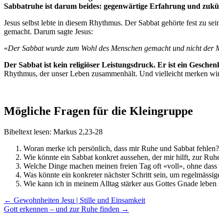
Sabbatruhe ist darum beides: gegenwärtige Erfahrung und zukü
Jesus selbst lebte in diesem Rhythmus. Der Sabbat gehörte fest zu s
gemacht. Darum sagte Jesus:
«
Der Sabbat wurde zum Wohl des Menschen gemacht und nicht der M
Der Sabbat ist kein religiöser Leistungsdruck. Er ist ein Gesche
Rhythmus, der unser Leben zusammenhält. Und vielleicht merken wir of
Mögliche Fragen für die Kleingruppe
Bibeltext lesen: Markus 2,23-28
Woran merke ich persönlich, dass mir Ruhe und Sabbat fehlen?
Wie könnte ein Sabbat konkret aussehen, der mir hilft, zur
Welche Dinge machen meinen freien Tag oft «voll», ohne dass 
Was könnte ein konkreter nächster Schritt sein, um regelmässi
Wie kann ich in meinem Alltag stärker aus Gottes Gnade leben 
Posts
← Gewohnheiten Jesu | Stille und Einsamkeit
Gott erkennen – und zur Ruhe finden →
navigation