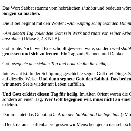
Das Wort Sabbat stammt vom hebräischen
shabbat
und bedeutet wört
Sorgen zu machen.
Die Bibel beginnt mit den Worten: «
Am Anfang schuf Gott den Himme
«
Am siebten Tag vollendete Gott sein Werk und ruhte von seiner Arbei
ausruhte
» (1Mose 2,2-3 NLB).
Gott ruhte. Nicht weil Er erschöpft gewesen wäre, sondern weil
shab
geniessen und sich zu freuen
. Ein Tag zum Staunen und Danken.
Gott «
segnete den siebten Tag und erklärte ihn für heilig
».
Interessant ist: In der Schöpfungsgeschichte segnet Gott drei Dinge
auf dieselbe Weise.
Und dann segnete Gott den Sabbat.
Das bedeut
wir unsere Seele wieder mit Leben auffüllen.
Und Gott erklärt diesen Tag für heilig
. Im Alten Orient waren die 
sondern an einen Tag.
Wer Gott begegnen will, muss nicht an eine
erleben
.
Darum lautet das Gebot: «
Denk an den Sabbat und heilige ihn
» (2Mo
«Denk daran» – offenbar vergessen wir Menschen genau das sehr schnel