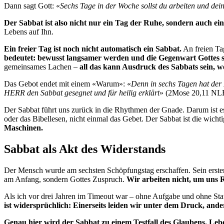
Dann sagt Gott: «
Sechs Tage in der Woche sollst du arbeiten und dei
Der Sabbat ist also nicht nur ein Tag der Ruhe, sondern auch ein
Lebens auf Ihn.
Ein freier Tag ist noch nicht automatisch ein Sabbat.
An freien Ta
bedeutet: bewusst langsamer werden und die Gegenwart Gottes 
gemeinsames Lachen –
all das kann Ausdruck des Sabbats sein, w
Das Gebot endet mit einem «Warum»: «
Denn in sechs Tagen hat der 
HERR den Sabbat gesegnet und für heilig erklärt
» (2Mose 20,11 NL
Der Sabbat führt uns zurück in die Rhythmen der Gnade. Darum ist es
oder das Bibellesen, nicht einmal das Gebet. Der Sabbat ist die wic
Maschinen.
Sabbat als Akt des Widerstands
Der Mensch wurde am sechsten Schöpfungstag erschaffen. Sein erster 
am Anfang, sondern Gottes Zuspruch.
Wir arbeiten nicht, um uns 
Als ich vor drei Jahren im Timeout war – ohne Aufgabe und ohne Stat
ist widersprüchlich: Einerseits leiden wir unter dem Druck, ande
Genau hier wird der Sabbat zu einem Testfall des Glaubens. Leb