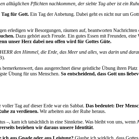
nen alltäglichen Pflichten nachkommen, der siebte Tag aber ist ein Ruh
 Tag für Gott.
Ein Tag der Anbetung. Dabei geht es nicht nur um Gott
gen erledigen wir Besorgungen, räumen auf, beantworten Nachrichte
suchen.
Dazu gehört auch Freude. Ein gutes Essen mit Freunden, eine 
enn unser Herz dabei neu offen wird für Gottes Güte.
HERR den Himmel, die Erde, das Meer und alles, was darin und darauf 
B).
 bemerkenswert, dass ausgerechnet diese geistliche Übung ihren Platz
htigste Übung für uns Menschen.
So entscheidend, dass Gott uns liebev
voller Tag auf dieser Erde war ein Sabbat.
Das bedeutet: Der Mensch
Ruhe zu verdienen.
Wir arbeiten aus der Ruhe heraus.
us –, kam ich tatsächlich in eine Sinnkrise. Was bleibt von uns, wenn 
rerseits beziehen wir daraus unsere Identität
.
e ich aus Gnade oder aus Leistung?
Glaube ich wirklich, dass Gottes