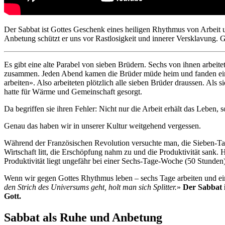
Der Sabbat ist Gottes Geschenk eines heiligen Rhythmus von Arbeit 
Anbetung schützt er uns vor Rastlosigkeit und innerer Versklavung. Gl
Es gibt eine alte Parabel von sieben Brüdern. Sechs von ihnen arbeite
zusammen. Jeden Abend kamen die Brüder müde heim und fanden einen 
arbeiten». Also arbeiteten plötzlich alle sieben Brüder draussen. A
hatte für Wärme und Gemeinschaft gesorgt.
Da begriffen sie ihren Fehler: Nicht nur die Arbeit erhält das Leben
Genau das haben wir in unserer Kultur weitgehend vergessen.
Während der Französischen Revolution versuchte man, die Sieben-Tag
Wirtschaft litt, die Erschöpfung nahm zu und die Produktivität sank.
Produktivität liegt ungefähr bei einer Sechs-Tage-Woche (50 Stunden)
Wenn wir gegen Gottes Rhythmus leben – sechs Tage arbeiten und ein
den Strich des Universums geht, holt man sich Splitter.
»
Der Sabbat i
Gott.
Sabbat als Ruhe und Anbetung