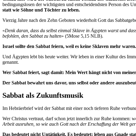
bedingungslosen der wichtigsten und entscheidendsten Person des Un
statt wie Söhne und Töchter zu leben.
Vierzig Jahre nach den Zehn Geboten wiederholt Gott das Sabbatgebo
«
Denk daran, dass du selbst einmal Sklave in Ägypten warst und das
befohlen, den Sabbat zu halten
» (5Mose 5,15 NLB).
Israel sollte den Sabbat feiern, weil es keine Sklaven mehr waren
Und Ägypten lebt bis heute weiter. Wir leben in einer Kultur des I
genannt.
Wer Sabbat feiert, sagt damit: Mein Wert hängt nicht von meiner
Der Sabbat bewahrt uns davor, uns selbst oder andere auszubeut
Sabbat als Zukunftsmusik
Im Hebräerbrief wird der Sabbat mit einer noch tieferen Ruhe verbun
Wer Christus vertraut, darf schon jetzt innerlich zur Ruhe kommen: 
Arbeit ausruhen, so wie auch Gott nach der Erschaffung der Welt ger
Das bedeutet nicht Untätigkeit. Es bedeutet: leben aus Gnade st