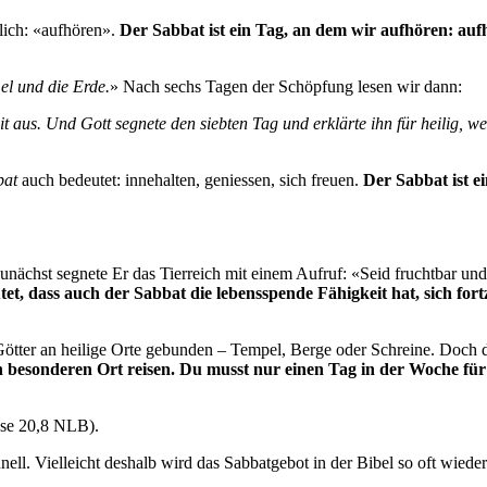
lich: «aufhören».
Der Sabbat ist ein Tag, an dem wir aufhören: auf
l und die Erde.
» Nach sechs Tagen der Schöpfung lesen wir dann:
t aus. Und Gott segnete den siebten Tag und erklärte ihn für heilig, w
bat
auch bedeutet: innehalten, geniessen, sich freuen.
Der Sabbat ist ei
. Zunächst segnete Er das Tierreich mit einem Aufruf: «Seid fruchtba
et, dass auch der Sabbat die lebensspende Fähigkeit hat, sich for
Götter an heilige Orte gebunden – Tempel, Berge oder Schreine. Doch de
n besonderen Ort reisen. Du musst nur einen Tag in der Woche fü
se 20,8 NLB).
l. Vielleicht deshalb wird das Sabbatgebot in der Bibel so oft wieder