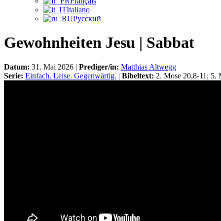
Français
Italiano
Русский
Gewohnheiten Jesu | Sabbat
Datum:
31. Mai 2026 |
Prediger/in:
Matthias Altwegg
Serie:
Einfach. Leise. Gegenwärtig.
|
Bibeltext:
2. Mose 20,8-11; 5.