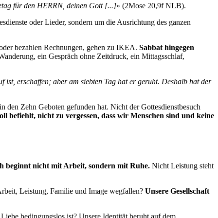
etag für den HERRN, deinen Gott [...]
» (2Mose 20,9f NLB).
esdienste oder Lieder, sondern um die Ausrichtung des ganzen
n oder bezahlen Rechnungen, gehen zu IKEA.
Sabbat hingegen
Wanderung, ein Gespräch ohne Zeitdruck, ein Mittagsschlaf,
ist, erschaffen; aber am siebten Tag hat er geruht. Deshalb hat der
 in den Zehn Geboten gefunden hat. Nicht der Gottesdienstbesuch
oll befiehlt, nicht zu vergessen, dass wir Menschen sind und keine
 beginnt nicht mit Arbeit, sondern mit Ruhe.
Nicht Leistung steht
Arbeit, Leistung, Familie und Image wegfallen?
Unsere Gesellschaft
 Liebe bedingungslos ist? Unsere Identität beruht auf dem