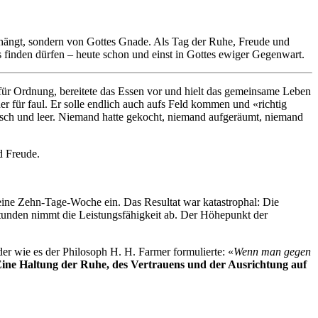
abhängt, sondern von Gottes Gnade. Als Tag der Ruhe, Freude und
us finden dürfen – heute schon und einst in Gottes ewiger Gegenwart.
e für Ordnung, bereitete das Essen vor und hielt das gemeinsame Leben
 für faul. Er solle endlich auch aufs Feld kommen und «richtig
tisch und leer. Niemand hatte gekocht, niemand aufgeräumt, niemand
d Freude.
eine Zehn-Tage-Woche ein. Das Resultat war katastrophal: Die
sstunden nimmt die Leistungsfähigkeit ab. Der Höhepunkt der
r wie es der Philosoph H. H. Farmer formulierte: «
Wenn man gegen
n. Eine Haltung der Ruhe, des Vertrauens und der Ausrichtung auf