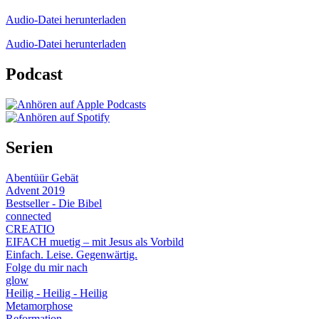
Audio-Datei herunterladen
Audio-Datei herunterladen
Podcast
Serien
Abentüür Gebät
Advent 2019
Bestseller - Die Bibel
connected
CREATIO
EIFACH muetig – mit Jesus als Vorbild
Einfach. Leise. Gegenwärtig.
Folge du mir nach
glow
Heilig - Heilig - Heilig
Metamorphose
Reformation