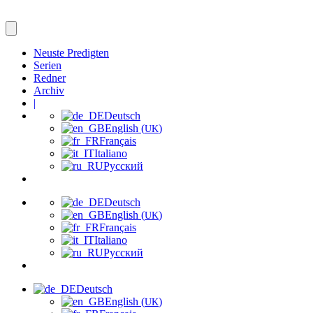
Neuste Predigten
Serien
Redner
Archiv
|
Deutsch
English (
)
UK
Français
Italiano
Русский
Deutsch
English (
)
UK
Français
Italiano
Русский
Deutsch
English (
)
UK