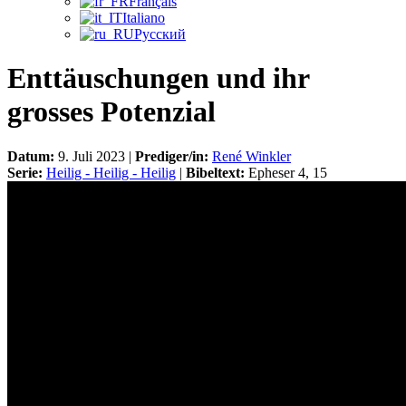
Français
Italiano
Русский
Enttäuschungen und ihr
grosses Potenzial
Datum:
9. Juli 2023 |
Prediger/in:
René Winkler
Serie:
Heilig - Heilig - Heilig
|
Bibeltext:
Epheser 4, 15