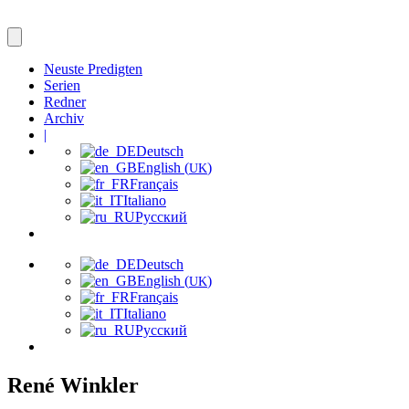
Neuste Predigten
Serien
Redner
Archiv
|
Deutsch
English (
)
UK
Français
Italiano
Русский
Deutsch
English (
)
UK
Français
Italiano
Русский
René Winkler