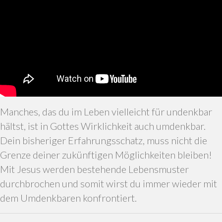
Manches, das du im Leben vielleicht für undenkbar
hältst, ist in Gottes Wirklichkeit auch umdenkbar.
Dein bisheriger Erfahrungsschatz, muss nicht die
Grenze deiner zukünftigen Möglichkeiten bleiben!
Mit Jesus werden bestehende Lebensmuster
durchbrochen und somit wirst du immer wieder mit
dem Umdenkbaren konfrontiert.