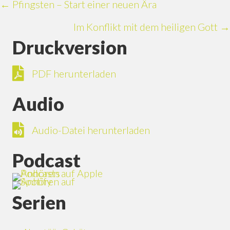
Posts
← Pfingsten – Start einer neuen Ära
Im Konflikt mit dem heiligen Gott →
navigation
Druckversion
PDF herunterladen
PDF herunterladen
Audio
Audio-Datei herunterladen
Audio-Datei herunterladen
Podcast
Serien