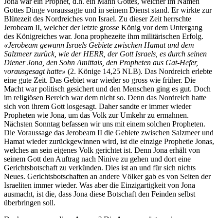
Jona war ein Prophet, d.h. ein Mann Gottes, welcher im Namen
Gottes Dinge voraussagte und in seinem Dienst stand. Er wirkte zur
Blütezeit des Nordreiches von Israel. Zu dieser Zeit herrschte
Jerobeam II, welcher der letzte grosse König vor dem Untergang
des Königreiches war. Jona prophezeite ihm militärischen Erfolg.
«
Jerobeam gewann Israels Gebiete zwischen Hamat und dem
Salzmeer zurück, wie der HERR, der Gott Israels, es durch seinen
Diener Jona, den Sohn Amittais, den Propheten aus Gat-Hefer,
vorausgesagt hatte
»
(2. Könige 14,25 NLB). Das Nordreich erlebte
eine gute Zeit. Das Gebiet war wieder so gross wie früher. Die
Macht war politisch gesichert und den Menschen ging es gut. Doch
im religiösen Bereich war dem nicht so. Denn das Nordreich hatte
sich von ihrem Gott losgesagt. Daher sandte er immer wieder
Propheten wie Jona, um das Volk zur Umkehr zu ermahnen.
Nächsten Sonntag befassen wir uns mit einem solchen Propheten.
Die Voraussage das Jerobeam II die Gebiete zwischen Salzmeer und
Hamat wieder zurückgewinnen wird, ist die einzige Prophetie Jonas,
welches an sein eigenes Volk gerichtet ist. Denn Jona erhält von
seinem Gott den Auftrag nach Ninive zu gehen und dort eine
Gerichtsbotschaft zu verkünden. Dies ist an und für sich nichts
Neues. Gerichtsbotschaften an andere Völker gab es von Seiten der
Israeliten immer wieder. Was aber die Einzigartigkeit von Jona
ausmacht, ist die, dass Jona diese Botschaft den Feinden selbst
überbringen soll.