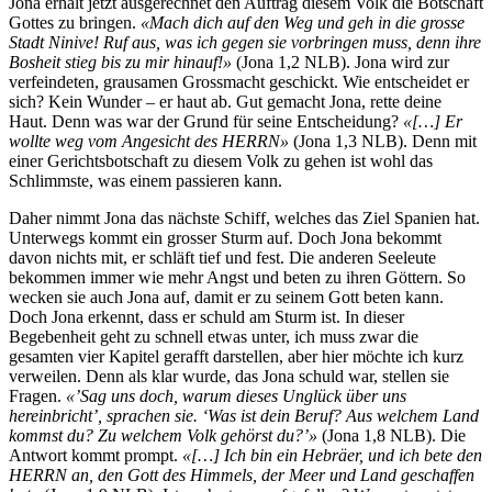
Jona erhält jetzt ausgerechnet den Auftrag diesem Volk die Botschaft
Gottes zu bringen.
«Mach dich auf den Weg und geh in die grosse
Stadt Ninive! Ruf aus, was ich gegen sie vorbringen muss, denn ihre
Bosheit stieg bis zu mir hinauf!»
(Jona 1,2 NLB). Jona wird zur
verfeindeten, grausamen Grossmacht geschickt. Wie entscheidet er
sich? Kein Wunder – er haut ab. Gut gemacht Jona, rette deine
Haut. Denn was war der Grund für seine Entscheidung?
«[…] Er
wollte weg vom Angesicht des HERRN»
(Jona 1,3 NLB). Denn mit
einer Gerichtsbotschaft zu diesem Volk zu gehen ist wohl das
Schlimmste, was einem passieren kann.
Daher nimmt Jona das nächste Schiff, welches das Ziel Spanien hat.
Unterwegs kommt ein grosser Sturm auf. Doch Jona bekommt
davon nichts mit, er schläft tief und fest. Die anderen Seeleute
bekommen immer wie mehr Angst und beten zu ihren Göttern. So
wecken sie auch Jona auf, damit er zu seinem Gott beten kann.
Doch Jona erkennt, dass er schuld am Sturm ist. In dieser
Begebenheit geht zu schnell etwas unter, ich muss zwar die
gesamten vier Kapitel gerafft darstellen, aber hier möchte ich kurz
verweilen. Denn als klar wurde, das Jona schuld war, stellen sie
Fragen.
«’Sag uns doch, warum dieses Unglück über uns
hereinbricht’, sprachen sie. ‘Was ist dein Beruf? Aus welchem Land
kommst du? Zu welchem Volk gehörst du?’»
(Jona 1,8 NLB). Die
Antwort kommt prompt.
«[…] Ich bin ein Hebräer, und ich bete den
HERRN an, den Gott des Himmels, der Meer und Land geschaffen