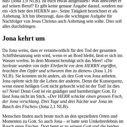
hat»
(Jona 1,9 NLB). Ist euch etwas aufgefallen? Was antwortet er
auf seinen Beruf? Er gibt keine genaue Angabe darauf, sondern nur
ein «Ich bete den HERRN an». Seine Tätigkeit bezeichnet er als
Anbetung. Ich bin überzeugt, dass die wichtigste Aufgabe für
Nachfolger von Jesus Christus auch Anbetung sein sollte. Dies soll
alles durchdringen.
Jona kehrt um
Da Jona weiss, dass er verantwortlich für den Tod der gesamten
Schiffsbesatzung sein wird, wenn er an Bord bleibt, lässt er sich ins
Wasser werfen. In dem Moment beruhigt sich das Meer!
«Die
Seeleute wurden von tiefer Ehrfurcht vor dem HERRN ergriffen,
brachten ihm Opfer und schworen ihm zu dienen»
(Jona 1,16
NLB). Sie konnten nicht anders, als den Gott von Jona anbeten.
Jona opferte sich für die Leben der anderen. Denn die Konsequenz,
wenn einem heiligen Gott nicht gehorcht wird ist der Tod! Ist dies
so? Nein! Denn Gott ist ein gnädiger und barmherziger Gott. Er
lässt Jona nicht im Stich.
«Der HERR schickte einen grossen Fisch,
der Jona verschlang. Drei Tage und drei Nächte war Jona im
Bauch des Fisches»
(Jona 2,1 NLB).
Menschen finden auch heute noch an den speziellsten Orten und
Momenten zu Gott. So auch Jona – er hatte sein Umkehrerlebnis im
Bauch eines Fisches. Dort betet er zu seinem Gott und die beiden