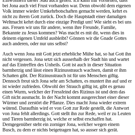
Einwohnern dieser Stad auch gehen. Ich kann mir vorstellen, dass
bei Jona auch viel Frust vorhanden war. Denn obwohl dem eigenen
Volk immer wieder Umkehrbotschaften gemacht werden, kehrt es
nicht zu ihrem Gott zurück. Doch die Hauptstadt einer damaligen
Weltmacht kehrt durch eine einzige Predigt um! Wie sieht es bei uns
aus. Freuen wir uns für andere, wenn ihre Freunde, Familie,
Bekannte zu Jesus kommen? Was macht es mit dir, wenn dies in
deinem eigenen Umfeld ausbleibt? Gönnen wir die Gnade Gottes
auch anderen, oder nur uns selbst?
Auch wenn Jona mit Gott jetzt erhebliche Mühe hat, so hat Gott ihn
nicht vergessen. Jona setzt sich ausserhalb der Stadt hin und wartet
auf das Eintreffen des Unheils. Gott ist auch in dieser Situation
barmherzig und lässt einen Rizinusstrauch wachsen, damit er ihm
Schatten gibt. Der Rizinusstrauch ist für uns Menschen giftig.
Dennoch freut sich Jona sehr am Schatten, es muntert ihn auf und er
ist wieder zufrieden. Obwohl der Strauch giftig ist, gibt es genau
einen Wurm, welcher der Fressfeind des Rizinus ist und dem das
Gift nicht ausmacht. In der Nacht kommt ausgerechnet einer dieser
Würmer und zerstört die Pflanze. Dies macht Jona wieder extrem
wütend. Daraufhin wird er von Gott zur Rede gestellt, die Antwort
von Jona fehlt allerdings. Gott stellt ihn zur Rede, weil er zu Leuten
und Tieren barmherzig ist, welche er selbst erschaffen hat.
Demgegenüber steht ein zorniger Jona, welcher wegen einem
Busch, zu dem er nichts beigetragen hat, so ausser sich gerät.