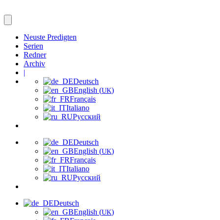
Neuste Predigten
Serien
Redner
Archiv
|
Deutsch
English (
)
UK
Français
Italiano
Русский
Deutsch
English (
)
UK
Français
Italiano
Русский
Deutsch
English (
)
UK