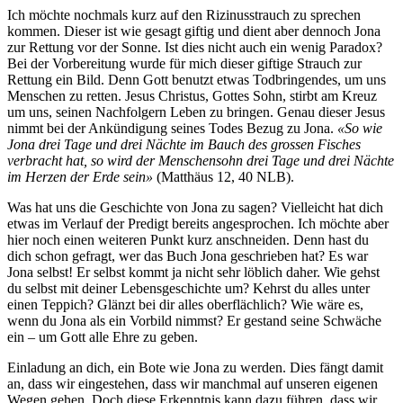
Ich möchte nochmals kurz auf den Rizinusstrauch zu sprechen
kommen. Dieser ist wie gesagt giftig und dient aber dennoch Jona
zur Rettung vor der Sonne. Ist dies nicht auch ein wenig Paradox?
Bei der Vorbereitung wurde für mich dieser giftige Strauch zur
Rettung ein Bild. Denn Gott benutzt etwas Todbringendes, um uns
Menschen zu retten. Jesus Christus, Gottes Sohn, stirbt am Kreuz
um uns, seinen Nachfolgern Leben zu bringen. Genau dieser Jesus
nimmt bei der Ankündigung seines Todes Bezug zu Jona.
«
So wie
Jona drei Tage und drei Nächte im Bauch des grossen Fisches
verbracht hat, so wird der Menschensohn drei Tage und drei Nächte
im Herzen der Erde sein
»
(Matthäus 12, 40 NLB).
Was hat uns die Geschichte von Jona zu sagen? Vielleicht hat dich
etwas im Verlauf der Predigt bereits angesprochen. Ich möchte aber
hier noch einen weiteren Punkt kurz anschneiden. Denn hast du
dich schon gefragt, wer das Buch Jona geschrieben hat? Es war
Jona selbst! Er selbst kommt ja nicht sehr löblich daher. Wie gehst
du selbst mit deiner Lebensgeschichte um? Kehrst du alles unter
einen Teppich? Glänzt bei dir alles oberflächlich? Wie wäre es,
wenn du Jona als ein Vorbild nimmst? Er gestand seine Schwäche
ein – um Gott alle Ehre zu geben.
Einladung an dich, ein Bote wie Jona zu werden. Dies fängt damit
an, dass wir eingestehen, dass wir manchmal auf unseren eigenen
Wegen gehen. Doch diese Erkenntnis kann dazu führen, dass wir