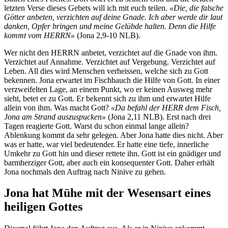
letzten Verse dieses Gebets will ich mit euch teilen.
«Die, die falsche
Götter anbeten, verzichten auf deine Gnade. Ich aber werde dir laut
danken, Opfer bringen und meine Gelübde halten. Denn die Hilfe
kommt vom HERRN»
(Jona 2,9-10 NLB).
Wer nicht den HERRN anbetet, verzichtet auf die Gnade von ihm.
Verzichtet auf Annahme. Verzichtet auf Vergebung. Verzichtet auf
Leben. All dies wird Menschen verheissen, welche sich zu Gott
bekennen. Jona erwartet im Fischbauch die Hilfe von Gott. In einer
verzweifelten Lage, an einem Punkt, wo er keinen Ausweg mehr
sieht, betet er zu Gott. Er bekennt sich zu ihm und erwartet Hilfe
allein von ihm. Was macht Gott?
«Da befahl der HERR dem Fisch,
Jona am Strand auszuspucken»
(Jona 2,11 NLB). Erst nach drei
Tagen reagierte Gott. Warst du schon einmal lange allein?
Ablenkung kommt da sehr gelegen. Aber Jona hatte dies nicht. Aber
was er hatte, war viel bedeutender. Er hatte eine tiefe, innerliche
Umkehr zu Gott hin und dieser rettete ihn. Gott ist ein gnädiger und
barmherziger Gott, aber auch ein konsequenter Gott. Daher erhält
Jona nochmals den Auftrag nach Ninive zu gehen.
Jona hat Mühe mit der Wesensart eines
heiligen Gottes