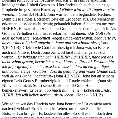
Diesmal führt Jona den Auftrag aus. Als er in Ninive ankommt
kündigt er das Unheil Gottes an. Hier findet sich auch die einzige
Prophetie im gesamten Buch.
«[…] Ninive wird in 40 Tagen zerstört
werden!»
(Jona 3,4 NLB). Jona war wohl ein begnadeter Redner.
Denn diese simple Botschaft löste ein Erdbeben aus. Die Menschen
erkennen, dass sie nicht richtig gehandelt haben. Sie kehren um zum
HERRN. Es war bis jetzt nicht ihr Gott, aber sie demütigen sich. Als
Gott ihr Verhalten sieht, hat er erbarmen mit ihnen.
«Als Gott sah,
dass sie von ihren schlechten Wegen umgekehrt waren, bedauerte er,
dass er ihnen Unheil angedroht hatte und verschonte sie»
(Jona
3,10 NLB). Gleich wie Gott barmherzig mit Jona war, so ist er es
auch mit Ninive. Doch Jonas Antwort lässt nicht lange auf sich
warten.
«Er beklagte sich beim HERRN: Ach HERR, habe ich das
nicht schon gesagt, bevor ich von zu Hause aufbrach? Deshalb bin
ich ja fortgelaufen nach Tarsis! Ich wusste, dass du ein gnädiger
und barmherziger Gott bist, dass du geduldig und voller Gnade bist,
weil du das Unheil bedauerst»
(Jona 4,2 NLB). Jona hat an seinem
eignen Leib Gottes Barmherzigkeit und Gnade erfahren, gönnt sie
Ninive aber nicht. So ist seine Reaktion auf Gotte Handeln
bemerkenswert. Er betet:
«So mach nun meinem Leben ein Ende,
HERR! Ich will lieber sterben, als zu leben»
(Jona 4,3 NLB).
Wie sollen wir das Handeln von Jona beurteilen? Ist es nicht auch
nachvollziehbar? Er riskiert sein Leben, um dieser Stadt die
Botschaft zu bringen. Es kostete ihn alles. So soll es nun doch den