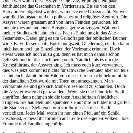
Doch wer waren diese Assyrer? Die Assyrer prägten ein paar
Jahrhunderte das Geschehen in Vorderasien. Bis sie von den
Babyloniern abgelöst wurden, waren sie eine Grossmacht. Ninive
war die Hauptstadt und ein politisches und religiöses Zentrum. Die
Assyrer waren grausam und von ihren Feinden gefürchtet. Ich
möchte dies anhand eines Beispiels gerne aufzeigen. Während
meiner Studienzeit hatte ich das Fach «Einleitung in das Alte
Testament». Dabei ging es um Grundfragen der biblischen Bücher
wie z.B. Verfasserschaft, Entstehungszeit, Gliederung, etc. Ich kann
mich kaum noch an Einzelheiten der Vorlesung erinnern. Doch
etwas weiss ich noch allzu gut, denn es hat mich damals schon
gefesselt und tut dies auch heute noch. Nämlich, als es um die
Kriegsführung der Assyrer ging. Ich muss euch kurz vorwarnen,
dies was jetzt kommt ist nichts für schwache Gemüter, aber ich teile
es mit euch, damit ihr ein Bild von dieser Grossmacht bekommt. In
der damaligen Zeit wurde mit Toten gut umgegangen. Man
verbrannte sie und gab sich Mühe, diese nicht zu schänden. Doch
die Assyrer waren da ganz anders. Wenn sie eine feindliche Stadt
angriffen, dann nahmen sie die toten Angehörigen feindlicher
Truppen. Sie häuteten und spannten sie auf ihre Schilder und griffen
die Stadt so an. Stellt euch nun vor ihr müsstet diese Stadt
verteidigen. Jedes Mal, wenn ihr nun einen Pfeil auf ein Schild
abschiesst, schiesst ihr förmlich auf Leute des eigenen Volkes – tote
Freunde und Familienangehörige.