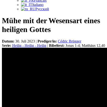
Français
Italiano
Русский
Mühe mit der Wesensart eines
heiligen Gottes
Datum:
30. Juli 2023 |
Prediger/in:
Cédric Brügger
Serie:
Heilig - Heilig - Heilig
|
Bibeltext:
Jonas 1-4; Matthäus 12,40