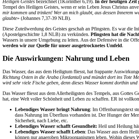
Heiligen Geistes
bezeichnet (1Korinther 6,19).
In der heutigen Zeit
Tempel des Heiligen Geistes, wenn er sein Leben Jesus Christus anve
mir kommen und trinken! Wer an mich glaubt, aus dessen Innerem werd
glaubte
» (Johannes 7,37-39 NLB).
Diese Zuteilwerdung des Geistes geschah an Pfingsten. Es war die Ini
(Apostelgeschichte 1,8 NLB) zu verkünden.
Pfingsten hat die Nac
Wassers in unsere Umgebung zu leiten. Aus der Defensive in die Offe
werden wir zur Quelle für unser ausgetrocknetes Umfeld
.
Die Auswirkungen: Nahrung und Leben
Das Wasser, das aus dem Heiligtum fliesst, hat frappante Auswirkung
Richtung Osten in die Araba (Jordantal) und mündet dort ins Tote Mee
wird sehr viele Fische geben, denn dieses Wasser kommt dorthin und 
Das Wasser fliesst aus dem Allerheiligsten des Tempels, aus Gottes G
hat, eine Welt voller Schönheit und Leben zu schaffen. ER ist vollk
Lebendiges Wasser bringt Nahrung
: Im Offenbarungstext st
dass Nahrung im Überfluss vorhanden ist. Der Hunger der Mensc
Sicherheit, nach Liebe, etc.
Lebendiges Wasser schafft Gesundheit:
Heil und Heilung hä
Lebendiges Wasser schafft Leben
: Das Wasser aus dem Heilig
können nur anaeroben Mikroorganismen leben. Wohin dieses Wass