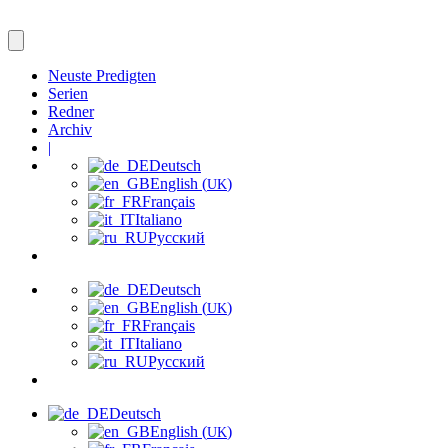
Neuste Predigten
Serien
Redner
Archiv
|
Deutsch
English (
)
UK
Français
Italiano
Русский
Deutsch
English (
)
UK
Français
Italiano
Русский
Deutsch
English (
)
UK