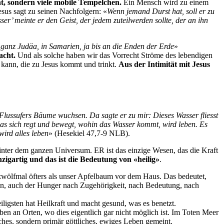
nt, sondern viele mobile Tempelchen.
Ein Mensch wird zu einem
sus sagt zu seinen Nachfolgern: «
Wenn jemand Durst hat, soll er zu
r’ meinte er den Geist, der jedem zuteilwerden sollte, der an ihn
 ganz Judäa, in Samarien, ja bis an die Enden der Erde
»
cht.
Und als solche haben wir das Vorrecht Ströme des lebendigen
 kann, die zu Jesus kommt und trinkt.
Aus der Intimität mit Jesus
s Flussufers Bäume wuchsen. Da sagte er zu mir: Dieses Wasser fliesst
 was sich regt und bewegt, wohin das Wasser kommt, wird leben. Es
ird alles leben
» (Hesekiel 47,7-9 NLB).
hinter dem ganzen Universum. ER ist das einzige Wesen, das die Kraft
zigartig und das ist die Bedeutung von «heilig»
.
 zwölfmal öfters als unser Apfelbaum vor dem Haus. Das bedeutet,
Nein, auch der Hunger nach Zugehörigkeit, nach Bedeutung, nach
igsten hat Heilkraft und macht gesund, was es benetzt.
ben an Orten, wo dies eigentlich gar nicht möglich ist. Im Toten Meer
ches, sondern primär göttliches, ewiges Leben gemeint.