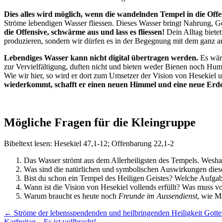
Dies alles wird möglich, wenn die wandelnden Tempel in die Of
Ströme lebendigen Wasser fliessen. Dieses Wasser bringt Nahrung, Ge
die Offensive, schwärme aus und lass es fliessen!
Dein Alltag biete
produzieren, sondern wir dürfen es in der Begegnung mit dem ganz a
Lebendiges Wasser kann nicht digital übertragen werden.
Es wär
zur Vervielfältigung, duften nicht und bieten weder Bienen noch Hum
Wie wir hier, so wird er dort zum Umsetzer der Vision von Hesekie
wiederkommt, schafft er einen neuen Himmel und eine neue Erde 
Mögliche Fragen für die Kleingruppe
Bibeltext lesen: Hesekiel 47,1-12; Offenbarung 22,1-2
Das Wasser strömt aus dem Allerheiligsten des Tempels. Wesha
Was sind die natürlichen und symbolischen Auswirkungen dies
Bist du schon ein Tempel des Heiligen Geistes? Welche Aufgab
Wann ist die Vision von Hesekiel vollends erfüllt? Was muss 
Warum braucht es heute noch
Freunde im Aussendienst
, wie Ma
Posts
← Ströme der lebensspendenden und heilbringenden Heiligkeit Gotte
Karfreitag – Es ist vollbracht! →