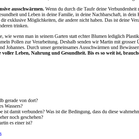
fensive ausschwärmen.
Wenn du durch die Taufe deine Verbundenheit mi
sundheit und Leben in deine Familie, in deine Nachbarschaft, in dein 
t dir exklusive Möglichkeiten, die andere nicht haben. Das ist deine V
nderen trinken.
e, wie wenn man in seinem Garten statt echter Blumen lediglich Plas
meln Pollen zur Verarbeitung. Deshalb senden wir Martin mit grosser Ü
l und Johannes. Durch unser gemeinsames Ausschwärmen und Bewässern 
voller Leben, Nahrung und Gesundheit. Bis es so weit ist, brauc
lb gerade von dort?
es Wassers?
e ist damit verbunden? Was ist die Bedingung, dass du diese wahrneh
vorher noch geschehen?
rtin es einer ist?
s