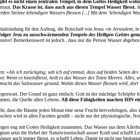
 gibt es nicht einen zentralen Tempel, in dem Gottes Heiligkeit woh
rtraut.
Das Krasse ist, dass auch aus diesen Tempel Wasser fliesst.
Je
en Ströme lebendigen Wassers fliessen [...] Mit dem ‘lebendigen Wasse
tialzündung für den Auftrag, die Botschaft von Jesus «
in Jerusalem, in
hfolger Jesu zu ausschwärmenden
Tempeln des Heiligen Geistes
gema
nsive! Bemerkenswert ist jedoch , dass nur die Person Wasser abgeben
en: «
Als ich zurückging, sah ich auf einmal, dass auf beiden Seiten de
r. Wenn es hineinfliesst, heilt es das Wasser des Toten Meeres. Alles,
macht das Salzwasser gesund. Wohin dieses Wasser fliessen wird, dort w
egenwart. Der Grund ist ganz einfach: Gott ist der mächtige Schöpfer 
ommen, die Quelle allen Lebens.
All diese Fähigkeiten machen IHN ein
eht, dass die Bäume jeden Monat eine neue Frucht hervorbringen, also
hen wird in allen Facetten gestillt – nicht nur der physiologische. 
ngen eng mit Gottes Heiligkeit zusammen. Das Wasser aus dem Allerheil
tum setzt die Hebel der Naturwissenschaft ausser Kraft und schafft Le
er auch immer fliesst, es schafft Leben. Damit ist nicht nur biologis