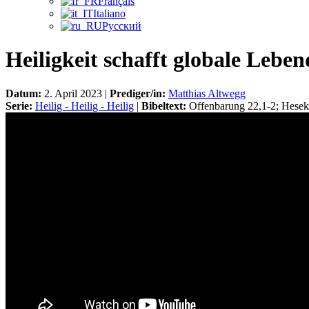
Français
Italiano
Русский
Heiligkeit schafft globale Leben
Datum:
2. April 2023 |
Prediger/in:
Matthias Altwegg
Serie:
Heilig - Heilig - Heilig
|
Bibeltext:
Offenbarung 22,1-2; Heseki