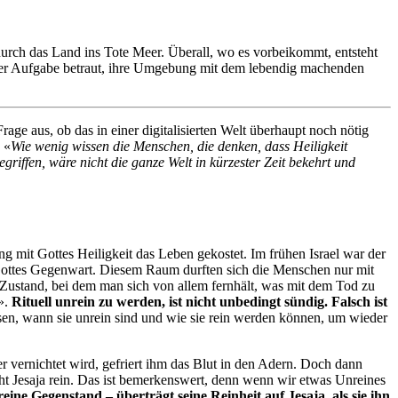
 durch das Land ins Tote Meer. Überall, wo es vorbeikommt, entsteht
it der Aufgabe betraut, ihre Umgebung mit dem lebendig machenden
rage aus, ob das in einer digitalisierten Welt überhaupt noch nötig
 «
Wie wenig wissen die Menschen, die denken, dass Heiligkeit
griffen, wäre nicht die ganze Welt in kürzester Zeit bekehrt und
g mit Gottes Heiligkeit das Leben gekostet. Im frühen Israel war der
n Gottes Gegenwart. Diesem Raum durften sich die Menschen nur mit
in Zustand, bei dem man sich von allem fernhält, was mit dem Tod zu
».
Rituell unrein zu werden, ist nicht unbedingt sündig. Falsch ist
sen, wann sie unrein sind und wie sie rein werden können, um wieder
er vernichtet wird, gefriert ihm das Blut in den Adern. Doch dann
ht Jesaja rein. Das ist bemerkenswert, denn wenn wir etwas Unreines
reine Gegenstand – überträgt seine Reinheit auf Jesaja, als sie ihn