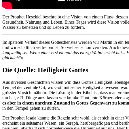
Der Prophet Hesekiel beschreibt eine Vision von einem Fluss, dessen 
Gesundheit, Nahrung und Leben. Eines Tages wird diese Vision vollen
Wasser zu benetzen und so Leben zu fördern.
Im späteren Verlauf dieses Gottesdienstes werden wir Martin in ein f
und wirtschaftlich vertretbar ist. So viel sei schon verraten: Auch d
langweilig sei. Wenn einer erst einmal das einzig Wahre erlebt hat... 
glücklich?
»
Die Quelle: Heiligkeit Gottes
Aus diversen Geschichten wissen wir, dass Gottes Heiligkeit lebensge
Tempel der zentrale Ort, wo Gott mit seiner Heiligkeit anwesend wa
grösster Vorsicht nähern. Die Lösung in der Bibel ist, dass man «rein
tun hat, z.B. Dinge anzufassen wie kranke Haut, tote Körper oder so
es aber in einem unreinen Zustand in Gottes Gegenwart zu kom
in den Tempel gehen zu dürfen.
Der Prophet Jesaja kannte die Regeln sehr wohl, als er sich in einer 
erscheint ein seltsames Wesen, ein Seraph, herübergeflogen und berü
berühren, überträgt sich normalerweise die Unreinheit auf uns. Hier