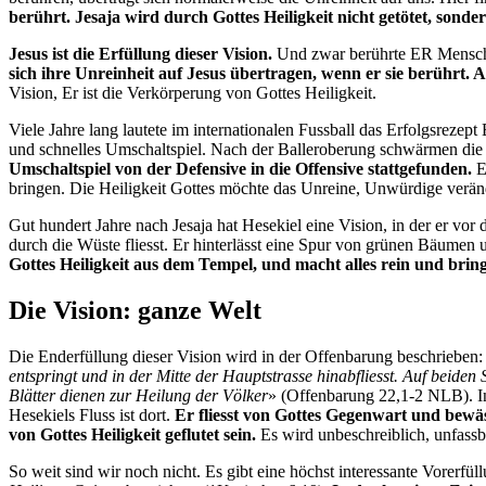
berührt. Jesaja wird durch Gottes Heiligkeit nicht getötet, sonde
Jesus ist die Erfüllung dieser Vision.
Und zwar berührte ER Menschen
sich ihre Unreinheit auf Jesus übertragen, wenn er sie berührt. A
Vision, Er ist die Verkörperung von Gottes Heiligkeit.
Viele Jahre lang lautete im internationalen Fussball das Erfolgsrezep
und schnelles Umschaltspiel. Nach der Balleroberung schwärmen die 
Umschaltspiel von der Defensive in die Offensive stattgefunden.
E
bringen. Die Heiligkeit Gottes möchte das Unreine, Unwürdige verän
Gut hundert Jahre nach Jesaja hat Hesekiel eine Vision, in der er vo
durch die Wüste fliesst. Er hinterlässt eine Spur von grünen Bäumen u
Gottes Heiligkeit aus dem Tempel, und macht alles rein und brin
Die Vision: ganze Welt
Die Enderfüllung dieser Vision wird in der Offenbarung beschrieben:
entspringt und in der Mitte der Hauptstrasse hinabfliesst. Auf beiden
Blätter dienen zur Heilung der Völker
» (Offenbarung 22,1-2 NLB). I
Hesekiels Fluss ist dort.
Er fliesst von Gottes Gegenwart und bewäs
von Gottes Heiligkeit geflutet sein.
Es wird unbeschreiblich, unfassba
So weit sind wir noch nicht. Es gibt eine höchst interessante Vorerfül