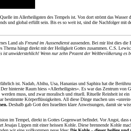
Quelle im Allerheiligsten des Tempels ist. Von dort strömt das Wasser
ds und global erfüllt sein. Bis es so weit ist, sind die Nachfolger m
ernes Land als
Freund im Aussendienst
aussenden. Bei mir löst dies die F
ieses Thema hängt direkt mit der Heiligkeit Gottes zusammen. C.S. Lewis:
Es ist unwiderstehlich! Wenn nur zehn Prozent der Weltbevölkerung es be
fährlich ist. Nadab, Abihu, Usa, Hananias und Saphira hat die Berührun
r. Der hinterste Raum hiess «Allerheiligstes». Es war das Zentrum vo
» werden muss, und zwar moralisch und rituell. Rituelle Reinheit ist e
gar bestimmte Körperflüssigkeiten. All diese Dinge machen uns «unrein
men.
Deshalb gab Gott den Israeliten klare Anweisungen, damit sie wis
Vision im Tempel, direkt in Gottes Gegenwart befindet. Vor Angst, dass 
hrt Jesajas Lippen mit einer heissen Kohle. Diese brennende Kohle mac
 finden wir eine vollkommen neue Idee:
Die Kohle – dieser heilige und 