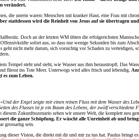
rn verändert.
, die unrein waren: Menschen mit kranker Haut, eine Frau mit chron
ber stattdessen wird die Reinheit von Jesus auf sie übertragen und
t Ballbesitz. Doch an der letzten WM übten die erfolgreichsten Mannsch
Offensivkräfte sofort aus, so dass nur wenige Sekunden bis zum Absc
s geht nicht mehr darum, sich vorsichtig vor Schaden zu verteidigen, s
dern.
r dem Tempel steht und sieht, wie Wasser aus ihm heraustropft. Das Was
nd fliesst ins Tote Meer. Unterwegs wird alles frisch und lebendig.
Ans
gt es zum Leben.
 «
Und der Engel zeigte mir einen reinen Fluss mit dem Wasser des Leb
 Seiten des Flusses ist je ein Baum des Lebens, der zwölf verschiedene
n diesem Zukunftsszenario sehen wir unsere Welt, die komplett neu g
sert die ganze Schöpfung. Er wäscht alle Unreinheit ab und bring
r grossartig sein.
lung dieser Vision, die direkt mit dir und mir zu tun hat. Paulus bringt