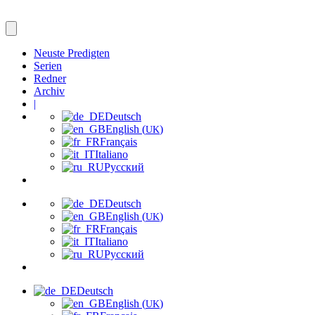
Neuste Predigten
Serien
Redner
Archiv
|
Deutsch
English (
)
UK
Français
Italiano
Русский
Deutsch
English (
)
UK
Français
Italiano
Русский
Deutsch
English (
)
UK