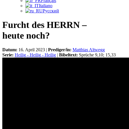
Français
Italiano
Русский
Furcht des HERRN –
heute noch?
Datum:
16. April 2023 |
Prediger/in:
Matthias Altwegg
Serie:
Heilig - Heilig - Heilig
|
Bibeltext:
Sprüche 9,10; 15,33