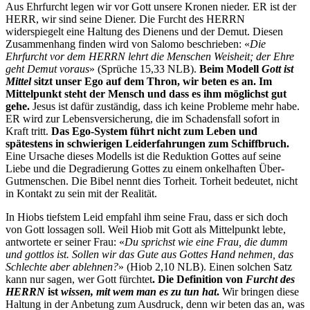
Aus Ehrfurcht legen wir vor Gott unsere Kronen nieder. ER ist der
HERR, wir sind seine Diener. Die Furcht des HERRN
widerspiegelt eine Haltung des Dienens und der Demut. Diesen
Zusammenhang finden wird von Salomo beschrieben: «
Die
Ehrfurcht vor dem HERRN lehrt die Menschen Weisheit; der Ehre
geht Demut voraus
» (Sprüche 15,33 NLB).
Beim Modell
Gott ist
Mittel
sitzt unser Ego auf dem Thron, wir beten es an. Im
Mittelpunkt steht der Mensch und dass es ihm möglichst gut
gehe.
Jesus ist dafür zuständig, dass ich keine Probleme mehr habe.
ER wird zur Lebensversicherung, die im Schadensfall sofort in
Kraft tritt.
Das Ego-System führt nicht zum Leben und
spätestens in schwierigen Leiderfahrungen zum Schiffbruch.
Eine Ursache dieses Modells ist die Reduktion Gottes auf seine
Liebe und die Degradierung Gottes zu einem onkelhaften Über-
Gutmenschen. Die Bibel nennt dies Torheit. Torheit bedeutet, nicht
in Kontakt zu sein mit der Realität.
In Hiobs tiefstem Leid empfahl ihm seine Frau, dass er sich doch
von Gott lossagen soll. Weil Hiob mit Gott als Mittelpunkt lebte,
antwortete er seiner Frau: «
Du sprichst wie eine Frau, die dumm
und gottlos ist. Sollen wir das Gute aus Gottes Hand nehmen, das
Schlechte aber ablehnen?
» (Hiob 2,10 NLB). Einen solchen Satz
kann nur sagen, wer Gott fürchtet
. Die Definition von
Furcht des
HERRN
ist
wissen, mit wem man es zu tun hat
.
Wir bringen diese
Haltung in der Anbetung zum Ausdruck, denn wir beten das an, was