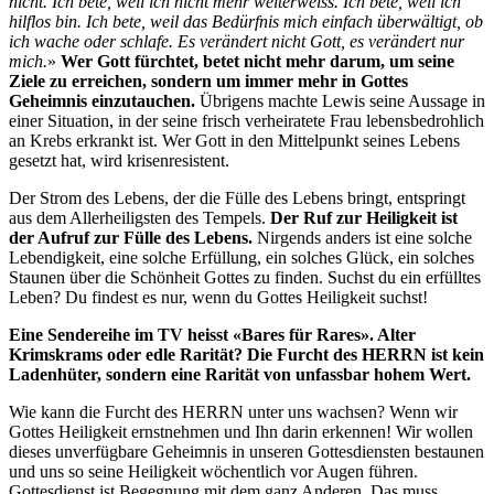
nicht. Ich bete, weil ich nicht mehr weiterweiss. Ich bete, weil ich
hilflos bin. Ich bete, weil das Bedürfnis mich einfach überwältigt, ob
ich wache oder schlafe. Es verändert nicht Gott, es verändert nur
mich.
»
Wer Gott fürchtet, betet nicht mehr darum, um seine
Ziele zu erreichen, sondern um immer mehr in Gottes
Geheimnis einzutauchen.
Übrigens machte Lewis seine Aussage in
einer Situation, in der seine frisch verheiratete Frau lebensbedrohlich
an Krebs erkrankt ist. Wer Gott in den Mittelpunkt seines Lebens
gesetzt hat, wird krisenresistent.
Der Strom des Lebens, der die Fülle des Lebens bringt, entspringt
aus dem Allerheiligsten des Tempels.
Der Ruf zur Heiligkeit ist
der Aufruf zur Fülle des Lebens.
Nirgends anders ist eine solche
Lebendigkeit, eine solche Erfüllung, ein solches Glück, ein solches
Staunen über die Schönheit Gottes zu finden. Suchst du ein erfülltes
Leben? Du findest es nur, wenn du Gottes Heiligkeit suchst!
Eine Sendereihe im TV heisst «Bares für Rares». Alter
Krimskrams oder edle Rarität? Die Furcht des HERRN ist kein
Ladenhüter, sondern eine Rarität von unfassbar hohem Wert.
Wie kann die Furcht des HERRN unter uns wachsen? Wenn wir
Gottes Heiligkeit ernstnehmen und Ihn darin erkennen! Wir wollen
dieses unverfügbare Geheimnis in unseren Gottesdiensten bestaunen
und uns so seine Heiligkeit wöchentlich vor Augen führen.
Gottesdienst ist Begegnung mit dem ganz Anderen. Das muss