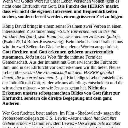
Wenn wir Gottes Wort für unser Leben verstehen wollen, geht es
nicht ohne Ehrfurcht vor Gott.
Die Furcht des HERRN macht,
dass wir nicht die eigenen Interessen und Bequemlichkeiten
suchen, sondern bereit werden, einem grösseren Ziel zu folgen
.
König David bringt in einem seiner Psalmen zwei Verben in einen
interessanten Zusammenhang: «
SEIN Einvernehmen ist der ihn
Fürchtenden (jare), sein Bund ists, sie erkennen zu lassen (jada)
»
(Psalm 25,14 Buber-Rosenzweig). Beim hebräischen Parallelismus
wird in zwei Zeilen das Gleiche in anderen Worten ausgedrückt.
Gott fürchten und Gott erkennen gehören unzertrennlich
zusammen.
Jada
ist das Wort für die intimste Form der
Gemeinschaft. Aus der Intimität mit Gott erwächst die Furcht zu
Ihm, und in der Ehrfurcht vor Gott erkennen wir Ihn tiefer. Neues
Leben übersetzt: «
Die Freundschaft mit dem HERRN gebührt
denen, die ihn ernst nehmen. [...]
.» Ein heiliges Leben entsteht aus
der Intimität mit Gott, zu der wir uns allerdings entscheiden und die
wir suchen müssen – so wie Jesus es getan hat.
Nicht das
Erkennen unseres selbstgemachten Bildes von Gott führt zur
Ehrfurcht, sondern die direkte Begegnung mit dem ganz
Anderen
.
Wer Gott fürchtet, betet anders. Im Film «Shadowland» sagen die
Professorenkollegen zu C.S. Lewis: «
Jetzt endlich hat Gott ihre
Gebete erhört.
» Darauf erwidert Lewis: «
Deswegen bete ich aber