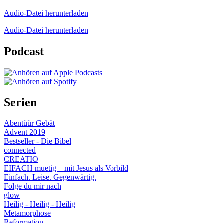
Audio-Datei herunterladen
Audio-Datei herunterladen
Podcast
Serien
Abentüür Gebät
Advent 2019
Bestseller - Die Bibel
connected
CREATIO
EIFACH muetig – mit Jesus als Vorbild
Einfach. Leise. Gegenwärtig.
Folge du mir nach
glow
Heilig - Heilig - Heilig
Metamorphose
Reformation