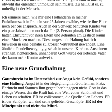
obwohl das eigentlich unmöglich sein müsste. Zu heilig ist er, zu
unheilig ist der Mensch.
Ich erinnere mich, wie mir eine Holländerin in meiner
Praktikumszeit in Pratteln vor 25 Jahren erzählte, wie sie ihre Eltern
noch per Sie ansprach. Auch in der Schweiz benutzten Kinder vor
ein paar Jahrzehnten noch das Ihr (2. Person plural). Die Kinder
hatten Ehrfurcht vor ihren Eltern und getrauten am Esstisch kaum
einen Mucks zu machen. Diese ungesunde Haltung hat sich
bisweilen in eine beinahe zu grosser Vertrautheit gewandelt. Eine
ähnliche Pendelbewegung geschah in unseren Kirchen. Aus einem
strengen, richterlichen, unnahbaren Gott wurde der liebende Vater,
der kaum mehr Kontur aufweist.
Eine neue Grundhaltung
Gottesfurcht ist im Unterschied zur Angst kein Gefühl, sondern
eine Haltung.
Angst ist in der Begegnung mit Gott fehl am Platz.
Ehrfurcht und Staunen Ihm gegenüber hingegen nicht. Gott ist das
einzige Wesen, das die Kraft hat, eine Welt voller Schönheit und
Leben zu schaffen. ER ist vollkommen, die Quelle allen Lebens. ER
ist der Schöpfer, wir sind seine geliebten Geschöpfe.
ER ist der
Mittelpunkt und nicht das Mittel.