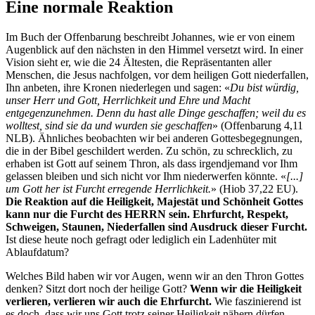
Eine normale Reaktion
Im Buch der Offenbarung beschreibt Johannes, wie er von einem
Augenblick auf den nächsten in den Himmel versetzt wird. In einer
Vision sieht er, wie die 24 Ältesten, die Repräsentanten aller
Menschen, die Jesus nachfolgen, vor dem heiligen Gott niederfallen,
Ihn anbeten, ihre Kronen niederlegen und sagen: «
Du bist würdig,
unser Herr und Gott, Herrlichkeit und Ehre und Macht
entgegenzunehmen. Denn du hast alle Dinge geschaffen; weil du es
wolltest, sind sie da und wurden sie geschaffen
» (Offenbarung 4,11
NLB). Ähnliches beobachten wir bei anderen Gottesbegegnungen,
die in der Bibel geschildert werden. Zu schön, zu schrecklich, zu
erhaben ist Gott auf seinem Thron, als dass irgendjemand vor Ihm
gelassen bleiben und sich nicht vor Ihm niederwerfen könnte. «
[...]
um Gott her ist Furcht erregende Herrlichkeit.
» (Hiob 37,22 EU).
Die Reaktion auf die Heiligkeit, Majestät und Schönheit Gottes
kann nur die Furcht des HERRN sein.
Ehrfurcht, Respekt,
Schweigen, Staunen, Niederfallen sind Ausdruck dieser Furcht.
Ist diese heute noch gefragt oder lediglich ein Ladenhüter mit
Ablaufdatum?
Welches Bild haben wir vor Augen, wenn wir an den Thron Gottes
denken? Sitzt dort noch der heilige Gott?
Wenn wir die Heiligkeit
verlieren, verlieren wir auch die Ehrfurcht.
Wie faszinierend ist
es doch, dass wir uns Gott trotz seiner Heiligkeit nähern dürfen,